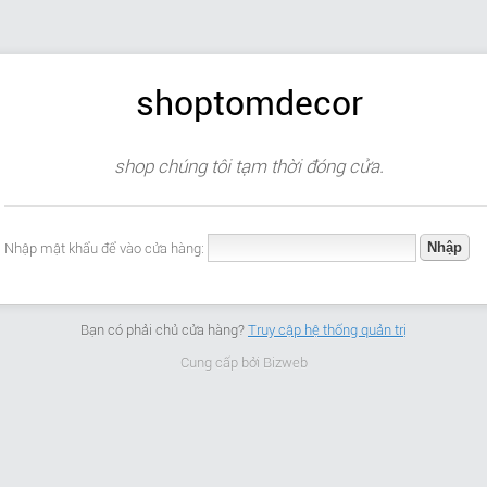
shoptomdecor
shop chúng tôi tạm thời đóng cửa.
Nhập mật khẩu để vào cửa hàng:
Bạn có phải chủ cửa hàng?
Truy cập hệ thống quản trị
Cung cấp bởi
Bizweb